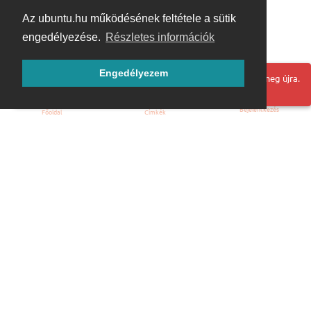
Az ubuntu.hu működésének feltétele a sütik
engedélyezése.
Részletes információk
Engedélyezem
Hoppá! Valami hiba történt. Frissítse az oldalt és próbálja meg újra.
Bejelentkezés
Főoldal
Címkék
Kezdőoldal
Blog
ÁSZF
Szabályzat
Kapcsolat
ubuntu.hu :: Magyar Ubuntu Közösség
© 2007 – 2026