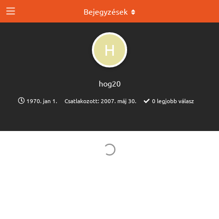
Bejegyzések
H
hog20
1970. jan 1.
Csatlakozott:
2007. máj 30.
0
legjobb válasz