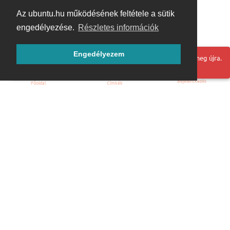
Az ubuntu.hu működésének feltétele a sütik
engedélyezése.
Részletes információk
Engedélyezem
Hoppá! Valami hiba történt. Frissítse az oldalt és próbálja meg újra.
Bejelentkezés
Főoldal
Címkék
Kezdőoldal
Blog
ÁSZF
Szabályzat
Kapcsolat
ubuntu.hu :: Magyar Ubuntu Közösség
© 2007 – 2026