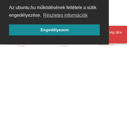
Az ubuntu.hu működésének feltétele a sütik
engedélyezése.
Részletes információk
Engedélyezem
Hoppá! Valami hiba történt. Frissítse az oldalt és próbálja meg újra.
Bejelentkezés
Főoldal
Címkék
Kezdőoldal
Blog
ÁSZF
Szabályzat
Kapcsolat
ubuntu.hu :: Magyar Ubuntu Közösség
© 2007 – 2026