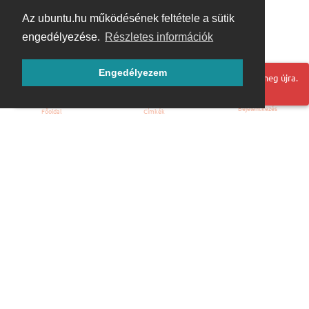
Az ubuntu.hu működésének feltétele a sütik
engedélyezése.
Részletes információk
Engedélyezem
Hoppá! Valami hiba történt. Frissítse az oldalt és próbálja meg újra.
Bejelentkezés
Főoldal
Címkék
Kezdőoldal
Blog
ÁSZF
Szabályzat
Kapcsolat
ubuntu.hu :: Magyar Ubuntu Közösség
© 2007 – 2026