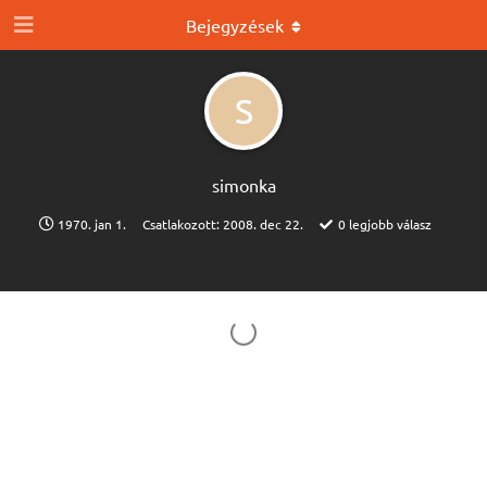
Bejegyzések
S
simonka
1970. jan 1.
Csatlakozott:
2008. dec 22.
0
legjobb válasz