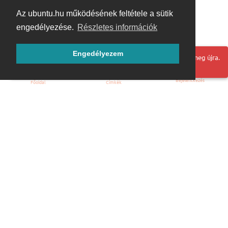
Az ubuntu.hu működésének feltétele a sütik
engedélyezése.
Részletes információk
Engedélyezem
Hoppá! Valami hiba történt. Frissítse az oldalt és próbálja meg újra.
Bejelentkezés
Főoldal
Címkék
Kezdőoldal
Blog
ÁSZF
Szabályzat
Kapcsolat
ubuntu.hu :: Magyar Ubuntu Közösség
© 2007 – 2026