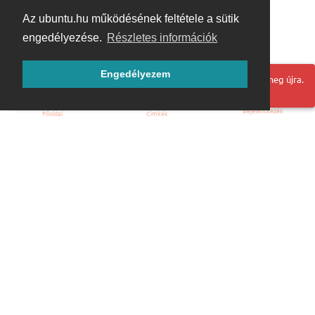
Az ubuntu.hu működésének feltétele a sütik
engedélyezése.
Részletes információk
Engedélyezem
Hoppá! Valami hiba történt. Frissítse az oldalt és próbálja meg újra.
Bejelentkezés
Főoldal
Címkék
Kezdőoldal
Blog
ÁSZF
Szabályzat
Kapcsolat
ubuntu.hu :: Magyar Ubuntu Közösség
© 2007 – 2026