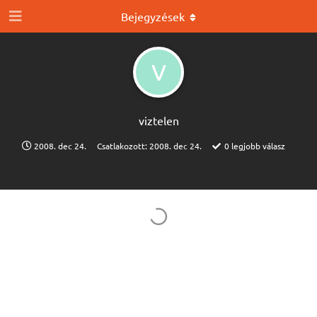
Bejegyzések
V
viztelen
2008. dec 24.
Csatlakozott:
2008. dec 24.
0
legjobb válasz