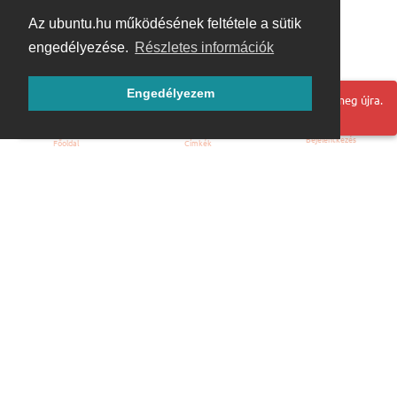
Az ubuntu.hu működésének feltétele a sütik
engedélyezése.
Részletes információk
Engedélyezem
Hoppá! Valami hiba történt. Frissítse az oldalt és próbálja meg újra.
Bejelentkezés
Főoldal
Címkék
Kezdőoldal
Blog
ÁSZF
Szabályzat
Kapcsolat
ubuntu.hu :: Magyar Ubuntu Közösség
© 2007 – 2026