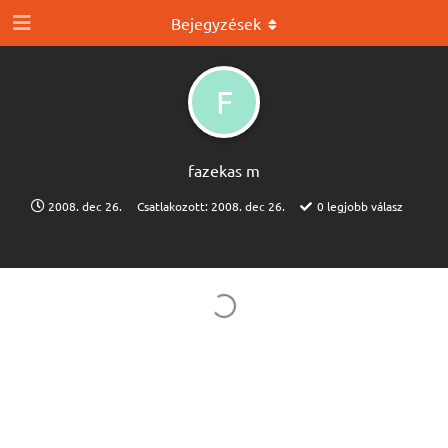
Bejegyzések
F
fazekas m
2008. dec 26.
Csatlakozott:
2008. dec 26.
0
legjobb válasz