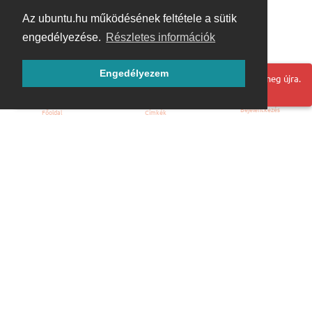
Az ubuntu.hu működésének feltétele a sütik
engedélyezése.
Részletes információk
Engedélyezem
Hoppá! Valami hiba történt. Frissítse az oldalt és próbálja meg újra.
Bejelentkezés
Főoldal
Címkék
Kezdőoldal
Blog
ÁSZF
Szabályzat
Kapcsolat
ubuntu.hu :: Magyar Ubuntu Közösség
© 2007 – 2026