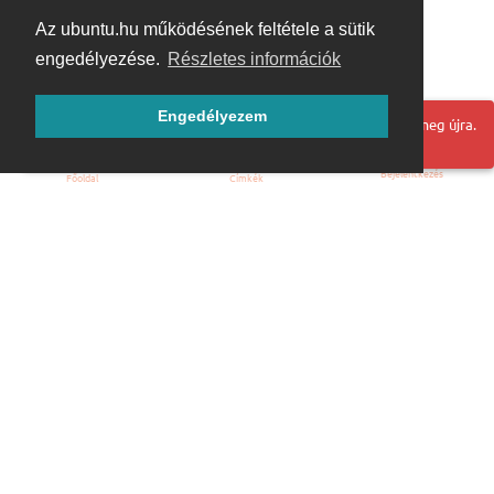
Az ubuntu.hu működésének feltétele a sütik
engedélyezése.
Részletes információk
Engedélyezem
Hoppá! Valami hiba történt. Frissítse az oldalt és próbálja meg újra.
Bejelentkezés
Főoldal
Címkék
Kezdőoldal
Blog
ÁSZF
Szabályzat
Kapcsolat
ubuntu.hu :: Magyar Ubuntu Közösség
© 2007 – 2026