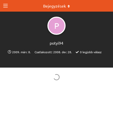
Bejegyzések
P
potyi94
2009. márc 8.
Csatlakozott:
2008. dec 28.
0
legjobb válasz