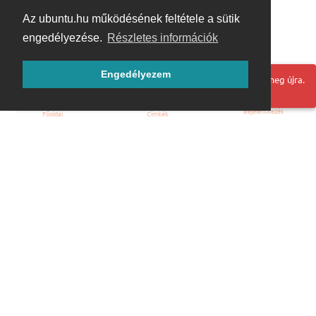
Az ubuntu.hu működésének feltétele a sütik
engedélyezése.
Részletes információk
Engedélyezem
Hoppá! Valami hiba történt. Frissítse az oldalt és próbálja meg újra.
Bejelentkezés
Főoldal
Címkék
Kezdőoldal
Blog
ÁSZF
Szabályzat
Kapcsolat
ubuntu.hu :: Magyar Ubuntu Közösség
© 2007 – 2026