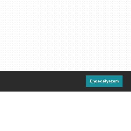
Engedélyezem
i csatornáink:
[M]
IRC
rtalma, ahol másként nem jelezzük,
ommons Nevezd meg! – Így add tovább!
licenc