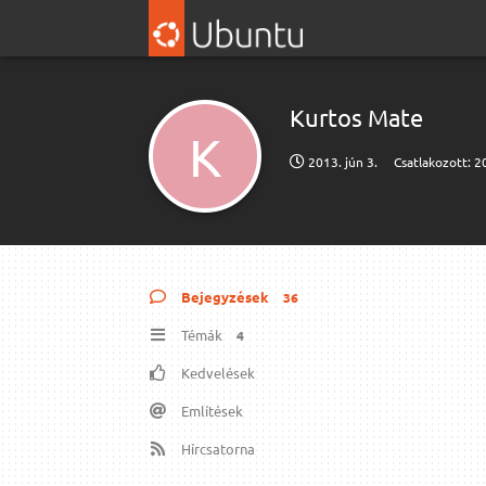
Kurtos Mate
K
2013. jún 3.
Csatlakozott:
2
Bejegyzések
36
Témák
4
Kedvelések
Említések
Hírcsatorna