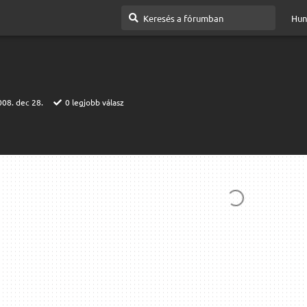
Hun
008. dec 28.
0
legjobb válasz