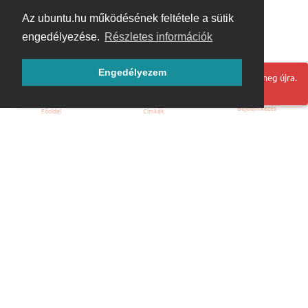
Az ubuntu.hu működésének feltétele a sütik
engedélyezése.
Részletes információk
Engedélyezem
Hoppá! Valami hiba történt. Frissítse az oldalt és próbálja meg újra.
Bejelentkezés
Főoldal
Címkék
Kezdőoldal
Blog
ÁSZF
Szabályzat
Kapcsolat
ubuntu.hu :: Magyar Ubuntu Közösség
© 2007 – 2026