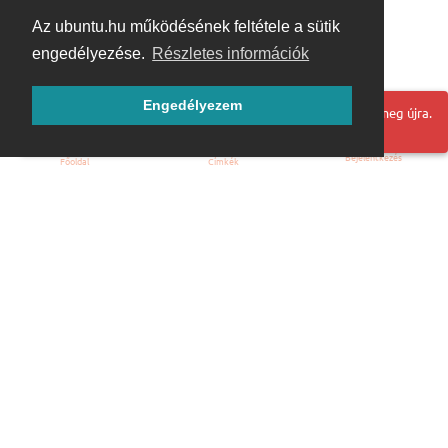
Az ubuntu.hu működésének feltétele a sütik
engedélyezése.
Részletes információk
Engedélyezem
Hoppá! Valami hiba történt. Frissítse az oldalt és próbálja meg újra.
Bejelentkezés
Főoldal
Címkék
Kezdőoldal
Blog
ÁSZF
Szabályzat
Kapcsolat
ubuntu.hu :: Magyar Ubuntu Közösség
© 2007 – 2026