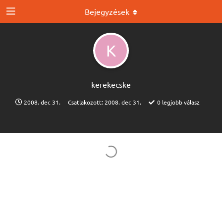
Bejegyzések
K
kerekecske
2008. dec 31.
Csatlakozott:
2008. dec 31.
0
legjobb válasz