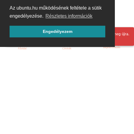
Az ubuntu.hu működésének feltétele a sütik
engedélyezése.
Részletes információk
Engedélyezem
Hoppá! Valami hiba történt. Frissítse az oldalt és próbálja meg újra.
Bejelentkezés
Főoldal
Címkék
Kezdőoldal
Blog
ÁSZF
Szabályzat
Kapcsolat
ubuntu.hu :: Magyar Ubuntu Közösség
© 2007 – 2026