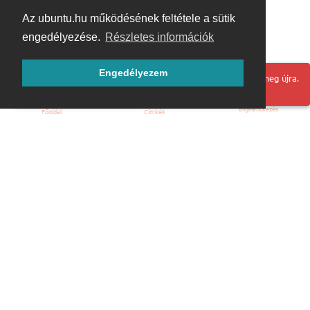
Az ubuntu.hu működésének feltétele a sütik
engedélyezése.
Részletes információk
Engedélyezem
Hoppá! Valami hiba történt. Frissítse az oldalt és próbálja meg újra.
Bejelentkezés
Főoldal
Címkék
Kezdőoldal
Blog
ÁSZF
Szabályzat
Kapcsolat
ubuntu.hu :: Magyar Ubuntu Közösség
© 2007 – 2026