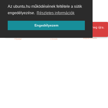
Az ubuntu.hu működésének feltétele a sütik
engedélyezése.
Részletes információk
Engedélyezem
Hoppá! Valami hiba történt. Frissítse az oldalt és próbálja meg újra.
Bejelentkezés
Főoldal
Címkék
Kezdőoldal
Blog
ÁSZF
Szabályzat
Kapcsolat
ubuntu.hu :: Magyar Ubuntu Közösség
© 2007 – 2026