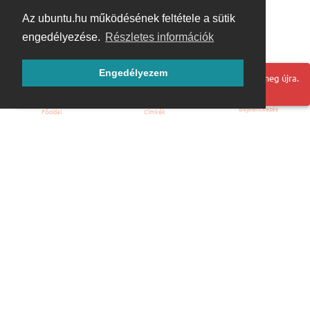
Az ubuntu.hu működésének feltétele a sütik
engedélyezése.
Részletes információk
Engedélyezem
Hoppá! Valami hiba történt. Frissítse az oldalt és próbálja meg újra.
Bejelentkezés
Főoldal
Címkék
Kezdőoldal
Blog
ÁSZF
Szabályzat
Kapcsolat
ubuntu.hu :: Magyar Ubuntu Közösség
© 2007 – 2026