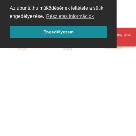
Az ubuntu.hu működésének feltétele a sütik
engedélyezése.
Részletes információk
Engedélyezem
Hoppá! Valami hiba történt. Frissítse az oldalt és próbálja meg újra.
Bejelentkezés
Főoldal
Címkék
Kezdőoldal
Blog
ÁSZF
Szabályzat
Kapcsolat
ubuntu.hu :: Magyar Ubuntu Közösség
© 2007 – 2026