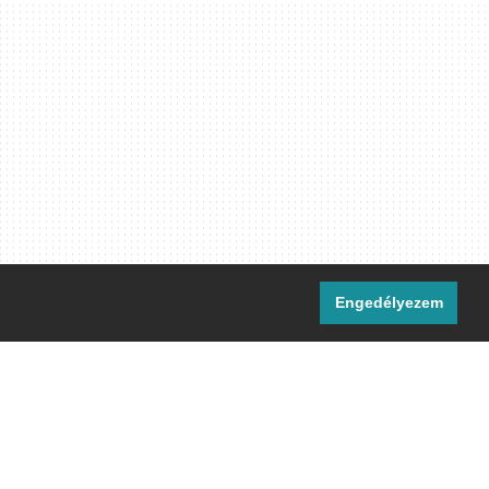
Engedélyezem
i csatornáink:
[M]
IRC
rtalma, ahol másként nem jelezzük,
ommons Nevezd meg! – Így add tovább!
licenc