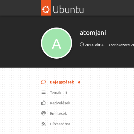
atomjani
A
2013. okt 4.
Csatlakozott:
2
Bejegyzések
6
Témák
1
Kedvelések
Említések
Hírcsatorna