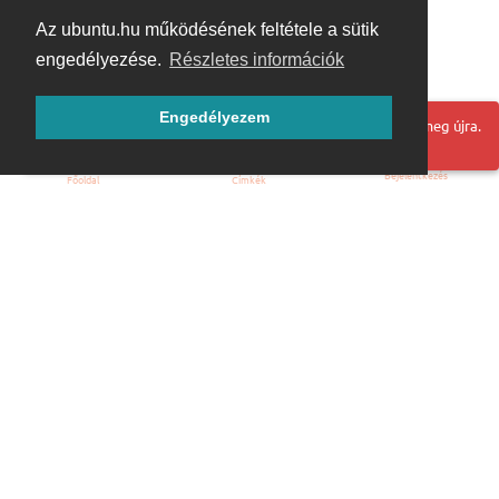
Az ubuntu.hu működésének feltétele a sütik
engedélyezése.
Részletes információk
Engedélyezem
Hoppá! Valami hiba történt. Frissítse az oldalt és próbálja meg újra.
Bejelentkezés
Főoldal
Címkék
Kezdőoldal
Blog
ÁSZF
Szabályzat
Kapcsolat
ubuntu.hu :: Magyar Ubuntu Közösség
© 2007 – 2026