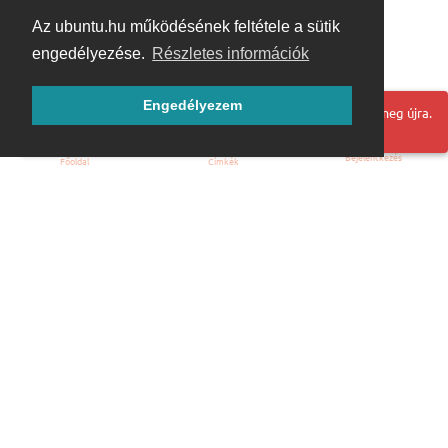
Az ubuntu.hu működésének feltétele a sütik
engedélyezése.
Részletes információk
Engedélyezem
Hoppá! Valami hiba történt. Frissítse az oldalt és próbálja meg újra.
Bejelentkezés
Főoldal
Címkék
Kezdőoldal
Blog
ÁSZF
Szabályzat
Kapcsolat
ubuntu.hu :: Magyar Ubuntu Közösség
© 2007 – 2026