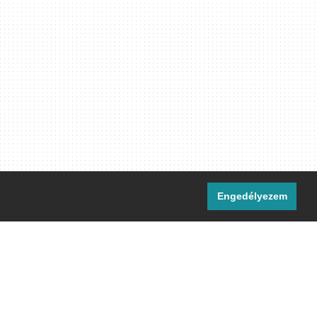
Engedélyezem
i csatornáink:
[M]
IRC
rtalma, ahol másként nem jelezzük,
ommons Nevezd meg! – Így add tovább!
licenc