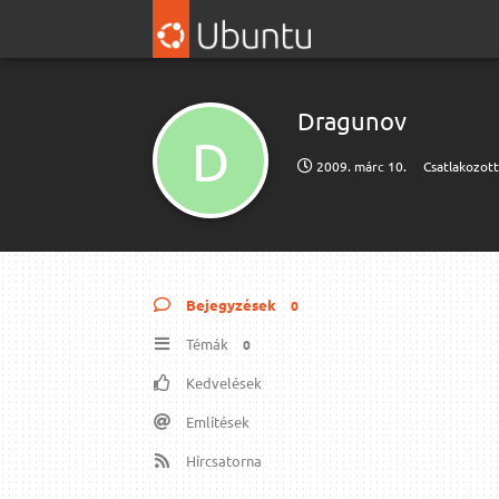
Dragunov
D
2009. márc 10.
Csatlakozot
Bejegyzések
0
Témák
0
Kedvelések
Említések
Hírcsatorna