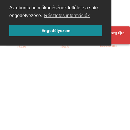
Az ubuntu.hu működésének feltétele a sütik
engedélyezése.
Részletes információk
Engedélyezem
Hoppá! Valami hiba történt. Frissítse az oldalt és próbálja meg újra.
Bejelentkezés
Főoldal
Címkék
Kezdőoldal
Blog
ÁSZF
Szabályzat
Kapcsolat
ubuntu.hu :: Magyar Ubuntu Közösség
© 2007 – 2026