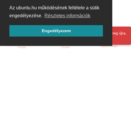
Az ubuntu.hu működésének feltétele a sütik
engedélyezése.
Részletes információk
Engedélyezem
Hoppá! Valami hiba történt. Frissítse az oldalt és próbálja meg újra.
Bejelentkezés
Főoldal
Címkék
Kezdőoldal
Blog
ÁSZF
Szabályzat
Kapcsolat
ubuntu.hu :: Magyar Ubuntu Közösség
© 2007 – 2026