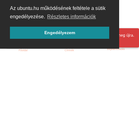
Az ubuntu.hu működésének feltétele a sütik
engedélyezése.
Részletes információk
Engedélyezem
Hoppá! Valami hiba történt. Frissítse az oldalt és próbálja meg újra.
Bejelentkezés
Főoldal
Címkék
Kezdőoldal
Blog
ÁSZF
Szabályzat
Kapcsolat
ubuntu.hu :: Magyar Ubuntu Közösség
© 2007 – 2026