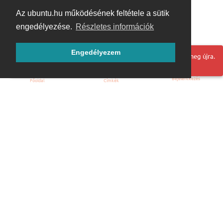
Az ubuntu.hu működésének feltétele a sütik
engedélyezése.
Részletes információk
Engedélyezem
Hoppá! Valami hiba történt. Frissítse az oldalt és próbálja meg újra.
Bejelentkezés
Főoldal
Címkék
Kezdőoldal
Blog
ÁSZF
Szabályzat
Kapcsolat
ubuntu.hu :: Magyar Ubuntu Közösség
© 2007 – 2026