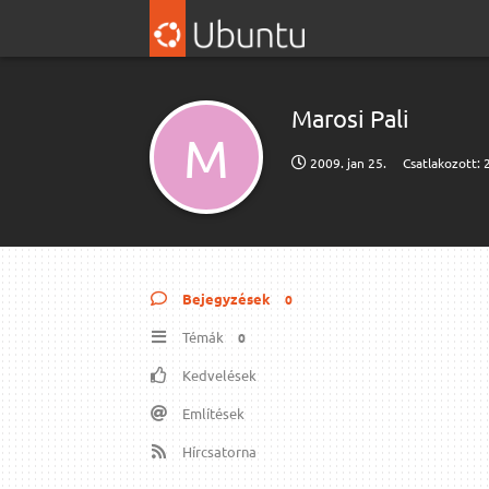
Marosi Pali
M
2009. jan 25.
Csatlakozott:
Bejegyzések
0
Témák
0
Kedvelések
Említések
Hírcsatorna