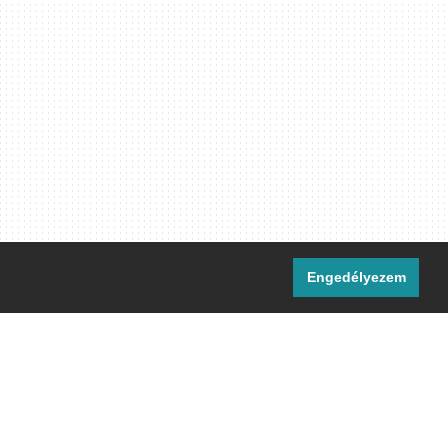
Engedélyezem
i csatornáink:
[M]
IRC
rtalma, ahol másként nem jelezzük,
ommons Nevezd meg! – Így add tovább!
licenc