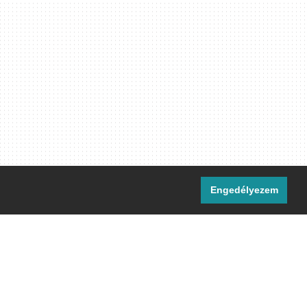
Engedélyezem
i csatornáink:
[M]
IRC
rtalma, ahol másként nem jelezzük,
ommons Nevezd meg! – Így add tovább!
licenc