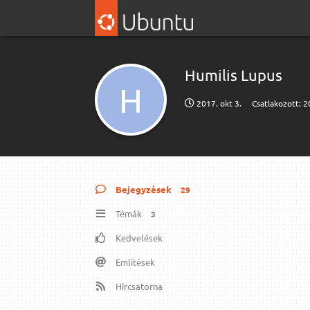
Humilis Lupus
H
2017. okt 3.
Csatlakozott:
2
Bejegyzések
29
Témák
3
Kedvelések
Említések
Hírcsatorna