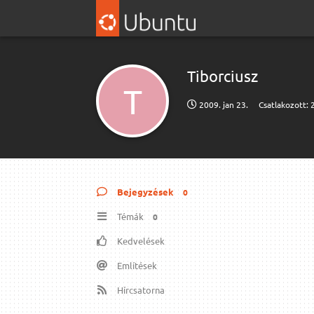
Tiborciusz
T
2009. jan 23.
Csatlakozott:
Bejegyzések
0
Témák
0
Kedvelések
Említések
Hírcsatorna