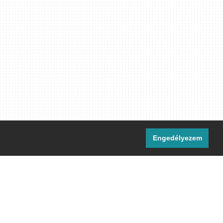
Engedélyezem
i csatornáink:
[M]
IRC
rtalma, ahol másként nem jelezzük,
ommons Nevezd meg! – Így add tovább!
licenc