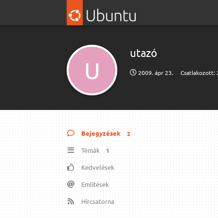
utazó
U
2009. ápr 23.
Csatlakozott:
Bejegyzések
2
Témák
1
Kedvelések
Említések
Hírcsatorna