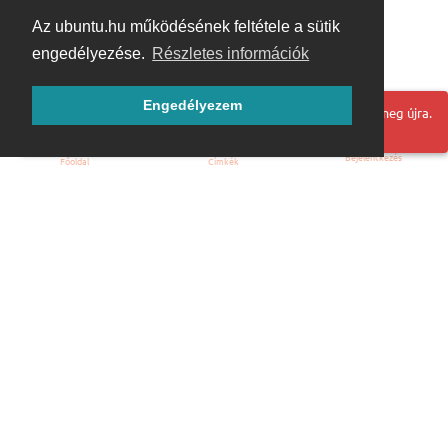
Az ubuntu.hu működésének feltétele a sütik
engedélyezése.
Részletes információk
Engedélyezem
Hoppá! Valami hiba történt. Frissítse az oldalt és próbálja meg újra.
Bejelentkezés
Főoldal
Címkék
Kezdőoldal
Blog
ÁSZF
Szabályzat
Kapcsolat
ubuntu.hu :: Magyar Ubuntu Közösség
© 2007 – 2026