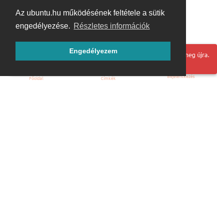
Az ubuntu.hu működésének feltétele a sütik
engedélyezése.
Részletes információk
Engedélyezem
Hoppá! Valami hiba történt. Frissítse az oldalt és próbálja meg újra.
Bejelentkezés
Főoldal
Címkék
Kezdőoldal
Blog
ÁSZF
Szabályzat
Kapcsolat
ubuntu.hu :: Magyar Ubuntu Közösség
© 2007 – 2026