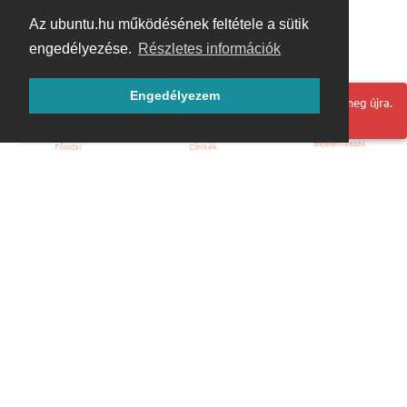
Az ubuntu.hu működésének feltétele a sütik
engedélyezése.
Részletes információk
Engedélyezem
Hoppá! Valami hiba történt. Frissítse az oldalt és próbálja meg újra.
Bejelentkezés
Főoldal
Címkék
Kezdőoldal
Blog
ÁSZF
Szabályzat
Kapcsolat
ubuntu.hu :: Magyar Ubuntu Közösség
© 2007 – 2026