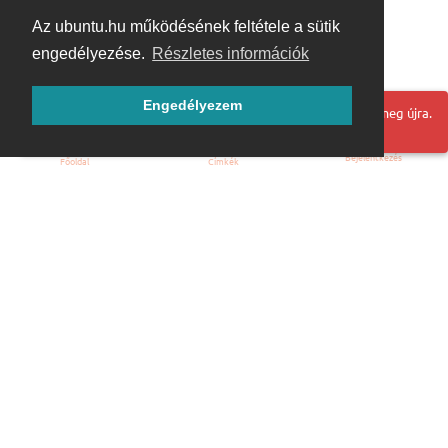
Az ubuntu.hu működésének feltétele a sütik
engedélyezése.
Részletes információk
Engedélyezem
Hoppá! Valami hiba történt. Frissítse az oldalt és próbálja meg újra.
Bejelentkezés
Főoldal
Címkék
Kezdőoldal
Blog
ÁSZF
Szabályzat
Kapcsolat
ubuntu.hu :: Magyar Ubuntu Közösség
© 2007 – 2026