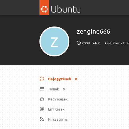
zengine666
Z
2009. feb 2.
Csatlakozott:
2
Bejegyzések
0
Témák
0
Kedvelések
Említések
Hírcsatorna