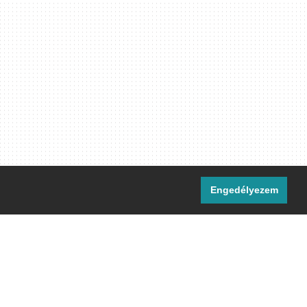
Engedélyezem
i csatornáink:
[M]
IRC
rtalma, ahol másként nem jelezzük,
ommons Nevezd meg! – Így add tovább!
licenc