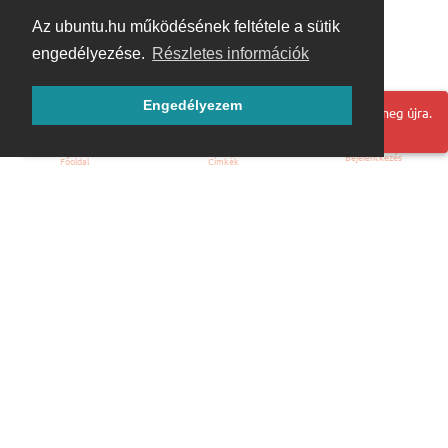
Az ubuntu.hu működésének feltétele a sütik
engedélyezése.
Részletes információk
Engedélyezem
Hoppá! Valami hiba történt. Frissítse az oldalt és próbálja meg újra.
Bejelentkezés
Főoldal
Címkék
Kezdőoldal
Blog
ÁSZF
Szabályzat
Kapcsolat
ubuntu.hu :: Magyar Ubuntu Közösség
© 2007 – 2026