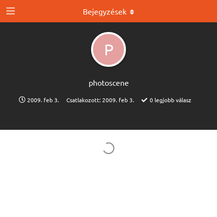
Bejegyzések
P
photoscene
2009. feb 3.
Csatlakozott:
2009. feb 3.
0
legjobb válasz