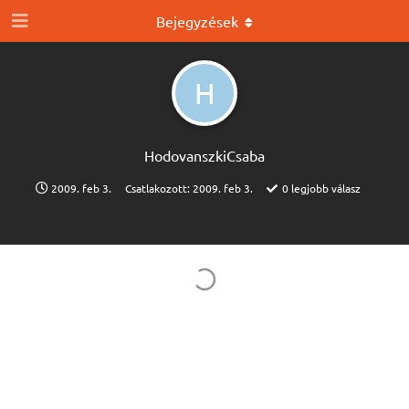
Bejegyzések
H
HodovanszkiCsaba
2009. feb 3.
Csatlakozott:
2009. feb 3.
0
legjobb válasz