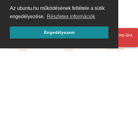
Az ubuntu.hu működésének feltétele a sütik
engedélyezése.
Részletes információk
Engedélyezem
Hoppá! Valami hiba történt. Frissítse az oldalt és próbálja meg újra.
Bejelentkezés
Főoldal
Címkék
Kezdőoldal
Blog
ÁSZF
Szabályzat
Kapcsolat
ubuntu.hu :: Magyar Ubuntu Közösség
© 2007 – 2026