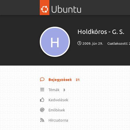
Holdkóros - G.​ S.​
H
2009. jún 29.
Csatlakozott:
Bejegyzések
21
Témák
3
Kedvelések
Említések
Hírcsatorna