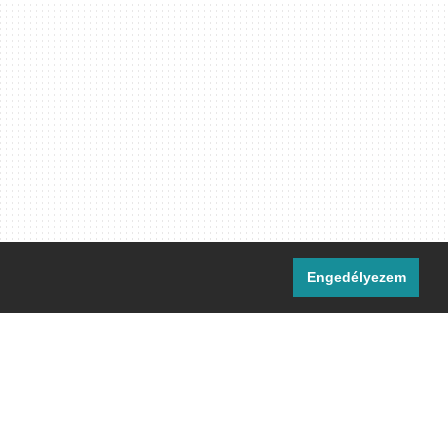
Engedélyezem
i csatornáink:
[M]
IRC
rtalma, ahol másként nem jelezzük,
ommons Nevezd meg! – Így add tovább!
licenc