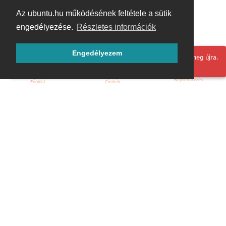
Az ubuntu.hu működésének feltétele a sütik
engedélyezése.
Részletes információk
Engedélyezem
Hoppá! Valami hiba történt. Frissítse az oldalt és próbálja meg újra.
Bejelentkezés
Főoldal
Címkék
Kezdőoldal
Blog
ÁSZF
Szabályzat
Kapcsolat
ubuntu.hu :: Magyar Ubuntu Közösség
© 2007 – 2026