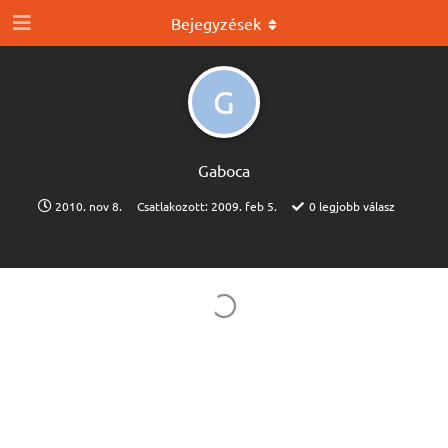
Bejegyzések
G
Gaboca
2010. nov 8.
Csatlakozott:
2009. feb 5.
0
legjobb válasz