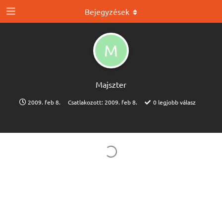
Bejegyzések
M
Majszter
2009. feb 8.
Csatlakozott:
2009. feb 8.
0
legjobb válasz