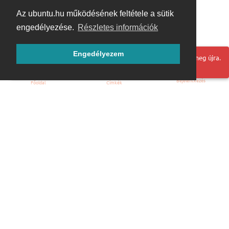
Az ubuntu.hu működésének feltétele a sütik
engedélyezése.
Részletes információk
Engedélyezem
Hoppá! Valami hiba történt. Frissítse az oldalt és próbálja meg újra.
Bejelentkezés
Főoldal
Címkék
Kezdőoldal
Blog
ÁSZF
Szabályzat
Kapcsolat
ubuntu.hu :: Magyar Ubuntu Közösség
© 2007 – 2026