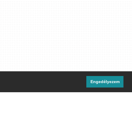
Engedélyezem
i csatornáink:
[M]
IRC
rtalma, ahol másként nem jelezzük,
ommons Nevezd meg! – Így add tovább!
licenc