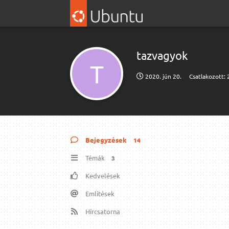
tazvagyok
T
2020. jún 20.
Csatlakozott:
Bejegyzések
14
Témák
3
Kedvelések
Említések
Hírcsatorna