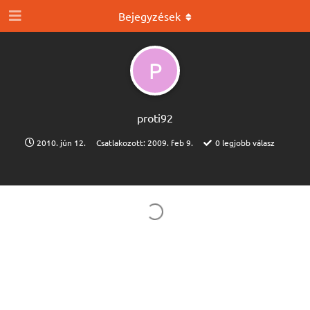
Bejegyzések
P
proti92
2010. jún 12.
Csatlakozott:
2009. feb 9.
0
legjobb válasz