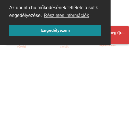
Az ubuntu.hu működésének feltétele a sütik
engedélyezése.
Részletes információk
Engedélyezem
Hoppá! Valami hiba történt. Frissítse az oldalt és próbálja meg újra.
Bejelentkezés
Főoldal
Címkék
Kezdőoldal
Blog
ÁSZF
Szabályzat
Kapcsolat
ubuntu.hu :: Magyar Ubuntu Közösség
© 2007 – 2026