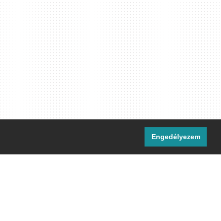
Engedélyezem
i csatornáink:
[M]
IRC
rtalma, ahol másként nem jelezzük,
ommons Nevezd meg! – Így add tovább!
licenc