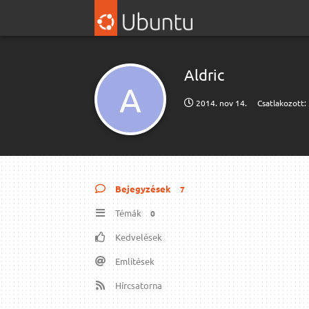
Aldric
A
2014. nov 14.
Csatlakozott:
Bejegyzések
7
Témák
0
Kedvelések
Említések
Hírcsatorna