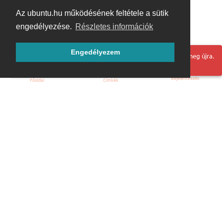
Az ubuntu.hu működésének feltétele a sütik
engedélyezése.
Részletes információk
Engedélyezem
Hoppá! Valami hiba történt. Frissítse az oldalt és próbálja meg újra.
Bejelentkezés
Főoldal
Címkék
Kezdőoldal
Blog
ÁSZF
Szabályzat
Kapcsolat
ubuntu.hu :: Magyar Ubuntu Közösség
© 2007 – 2026