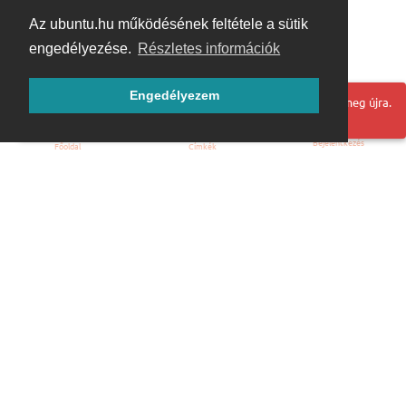
Az ubuntu.hu működésének feltétele a sütik
engedélyezése.
Részletes információk
Engedélyezem
Hoppá! Valami hiba történt. Frissítse az oldalt és próbálja meg újra.
Bejelentkezés
Főoldal
Címkék
Kezdőoldal
Blog
ÁSZF
Szabályzat
Kapcsolat
ubuntu.hu :: Magyar Ubuntu Közösség
© 2007 – 2026