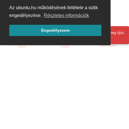
Az ubuntu.hu működésének feltétele a sütik
engedélyezése.
Részletes információk
Engedélyezem
Hoppá! Valami hiba történt. Frissítse az oldalt és próbálja meg újra.
Bejelentkezés
Főoldal
Címkék
Kezdőoldal
Blog
ÁSZF
Szabályzat
Kapcsolat
ubuntu.hu :: Magyar Ubuntu Közösség
© 2007 – 2026