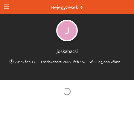
Bejegyzések
J
joskabacsi
2011. feb 17.
Csatlakozott:
2009. feb 15.
0
legjobb válasz