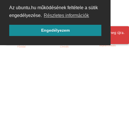
Az ubuntu.hu működésének feltétele a sütik
engedélyezése.
Részletes információk
Engedélyezem
Hoppá! Valami hiba történt. Frissítse az oldalt és próbálja meg újra.
Bejelentkezés
Főoldal
Címkék
Kezdőoldal
Blog
ÁSZF
Szabályzat
Kapcsolat
ubuntu.hu :: Magyar Ubuntu Közösség
© 2007 – 2026