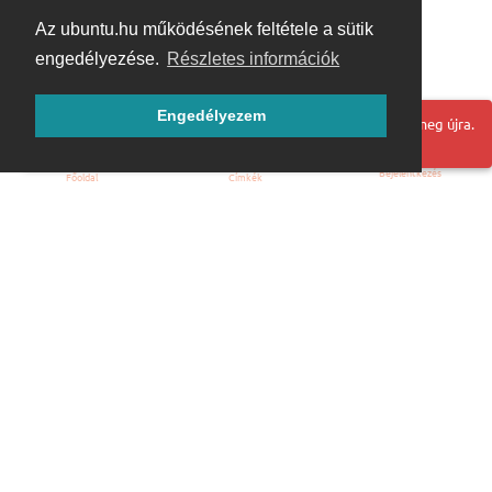
Az ubuntu.hu működésének feltétele a sütik
engedélyezése.
Részletes információk
Engedélyezem
Hoppá! Valami hiba történt. Frissítse az oldalt és próbálja meg újra.
Bejelentkezés
Főoldal
Címkék
Kezdőoldal
Blog
ÁSZF
Szabályzat
Kapcsolat
ubuntu.hu :: Magyar Ubuntu Közösség
© 2007 – 2026