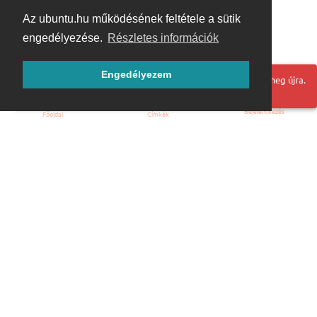
Az ubuntu.hu működésének feltétele a sütik
engedélyezése.
Részletes információk
Engedélyezem
Hoppá! Valami hiba történt. Frissítse az oldalt és próbálja meg újra.
Bejelentkezés
Főoldal
Címkék
Kezdőoldal
Blog
ÁSZF
Szabályzat
Kapcsolat
ubuntu.hu :: Magyar Ubuntu Közösség
© 2007 – 2026