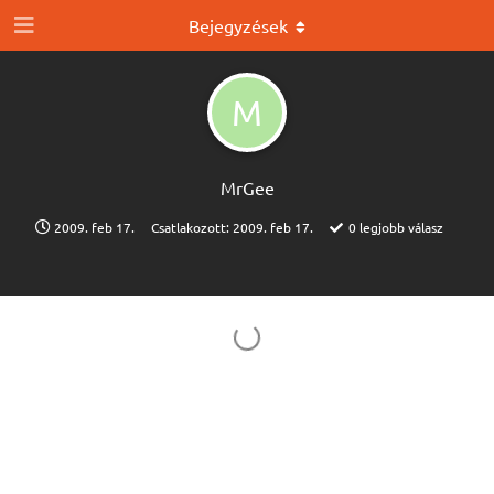
Bejegyzések
M
MrGee
2009. feb 17.
Csatlakozott:
2009. feb 17.
0
legjobb válasz