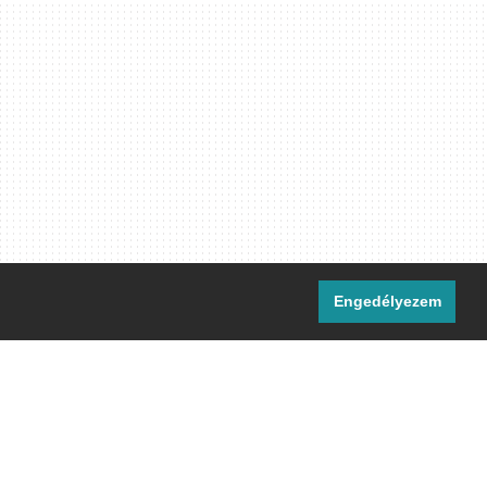
Engedélyezem
i csatornáink:
[M]
IRC
rtalma, ahol másként nem jelezzük,
ommons Nevezd meg! – Így add tovább!
licenc