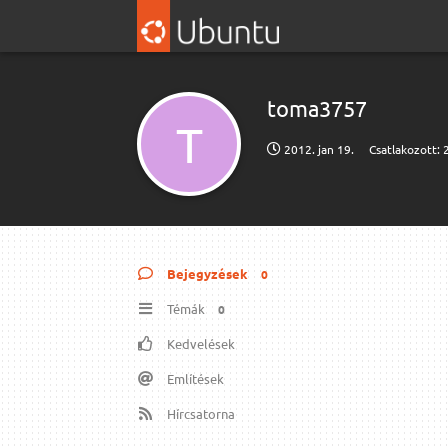
toma3757
T
2012. jan 19.
Csatlakozott:
Bejegyzések
0
Témák
0
Kedvelések
Említések
Hírcsatorna